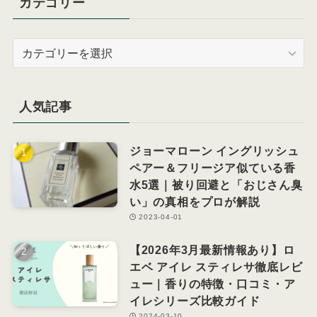
カテゴリー
カ
テ
ゴ
リ
人気記事
ー
ジョーマローン イングリッシュ
ペアー＆フリージア似ている香
水5選｜被り回避と「おじさん臭
い」の真相をプロが解説
2023-04-01
【2026年3月最新情報あり】ロ
エベ アイレ スティレサ徹底レビ
ュー｜香りの特徴・口コミ・ア
イレシリーズ比較ガイド
2024-03-10