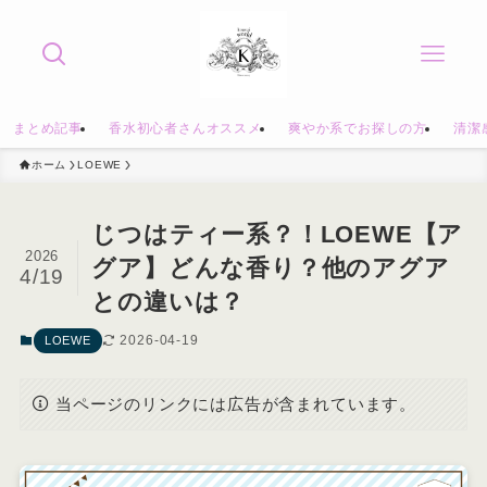
まとめ記事
香水初心者さんオススメ
爽やか系でお探しの方
清潔
ホーム
LOEWE
じつはティー系？！LOEWE【ア
2026
グア】どんな香り？他のアグア
4/19
との違いは？
2026-04-19
LOEWE
当ページのリンクには広告が含まれています。