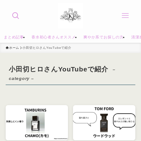
まとめ記事
香水初心者さんオススメ
爽やか系でお探しの方
清潔
ホーム
小田切ヒロさんYouTubeで紹介
小田切ヒロさんYouTubeで紹介
–
category –