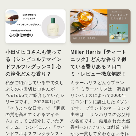
小田切ヒロさんも使って
Miller Harris【ティート
る【シンピュルテマイン
ニック】どんな香り？似
ドフルフレグランス】心
ている香りある？口コ
の浄化どんな香り？
ミ・レビュー徹底解説！
私がご紹介している中で久し
ミラーハリスどんなブラン
ぶりの小田切ヒロさんが
ド？ ミラーハリスは 調香師
YouTubeでご紹介していたシ
リンハリスによって2000年
リーズです。 2023年1月の
にロンドンに誕生したメゾン
『そうよ〜な日常』で 『睡眠
です。 ブランドのネーミング
の質を高めてくれるアイテ
由来は、 リンハリスのお父様
ム』としてご紹介していたア
の名前です。 厳選された天然
イテム。 シンピュルテ『マイ
香料へのこだわりは創業当時
ンドフルネスフレグランス・
から一貫して変わらないそれ