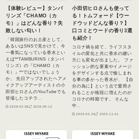
【体験レビュー】タンバ
小田切ヒロさんも使って
リンズ「CHAMO（カ
る！トムフォード【ウー
モ）」はどんな香り？失
ドウッドどんな香り？】
敗しない匂い！
口コミとウードの香り3選
も紹介！
「韓国旅行のお土産として、
あるいはSNSで見かけて、今
コロナ禍を経て、ライフスタ
一番気になっている香水とい
イルの変化と共に香水の纏い
えば**TAMBURINS（タンバ
方にも変化が出ました。 ファ
リンズ）の『CHAMO（カ
ッション的な要素やイメージ
モ）』**ではないでしょう
をデザインする点で愉しまれ
か。 先日アップされたヘアメ
る事の多かった香水が、 【自
イクアップアーティストの小
分の為に】という点で愛用さ
田切ヒロさんのYouTubeでも
れることが格段に増えたのが
登場したコチラ...
コロナの時期です。 そんな
中...
2026-02-08
2026-05-12
2025-02-26
2025-11-01