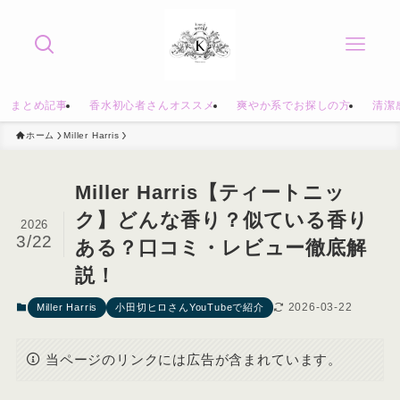
まとめ記事
香水初心者さんオススメ
爽やか系でお探しの方
清潔
ホーム
Miller Harris
Miller Harris【ティートニッ
ク】どんな香り？似ている香り
2026
3/22
ある？口コミ・レビュー徹底解
説！
2026-03-22
Miller Harris
小田切ヒロさんYouTubeで紹介
当ページのリンクには広告が含まれています。