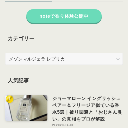
noteで香り体験公開中
カテゴリー
カ
テ
ゴ
リ
人気記事
ー
ジョーマローン イングリッシュ
ペアー＆フリージア似ている香
水5選｜被り回避と「おじさん臭
い」の真相をプロが解説
2023-04-01