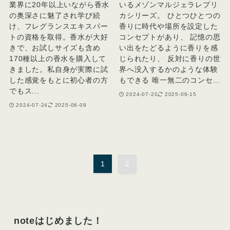
業界に20年以上いながら香水
いるメゾンマルジェラレプリ
の奥深さに魅了され学び続
カシリーズ。 ひとつひとつの
け、フレグランスエキスパー
香りに時代や場所を設定した
トの資格を取得。香水が大好
コンセプトがあり、 記憶の思
きで、お試しサイズも含め
い出をたどるように香りを感
170種以上の香水を購入して
じられたり、 反対に香りの世
きました。私自身が実際に試
界へ没入するかのような体験
した感覚をもとに初心者の方
もできる 唯一無二のコンセ...
でもス...
2024-07-20
2025-06-15
2024-07-24
2025-06-09
1
2
noteはじめました！