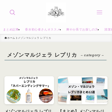
まとめ記事
香水初心者さんオススメ
爽やか系でお探しの方
清潔
ホーム
メゾンマルジェラ レプリカ
メゾンマルジェラ レプリカ
– category –
メゾンマルジェラ レプリ
【まとめ】メゾンマルジ