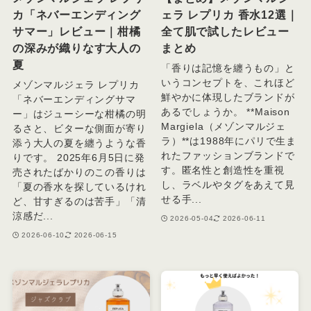
カ「ネバーエンディング
ェラ レプリカ 香水12選｜
サマー」レビュー｜柑橘
全て肌で試したレビュー
の深みが織りなす大人の
まとめ
夏
「香りは記憶を纏うもの」と
いうコンセプトを、これほど
メゾンマルジェラ レプリカ
鮮やかに体現したブランドが
「ネバーエンディングサマ
あるでしょうか。 **Maison
ー」はジューシーな柑橘の明
Margiela（メゾンマルジェ
るさと、ビターな側面が寄り
ラ）**は1988年にパリで生ま
添う大人の夏を纏うような香
れたファッションブランドで
りです。 2025年6月5日に発
す。匿名性と創造性を重視
売されたばかりのこの香りは
し、ラベルやタグをあえて見
「夏の香水を探しているけれ
せる手...
ど、甘すぎるのは苦手」「清
涼感だ...
2026-05-04
2026-06-11
2026-06-10
2026-06-15