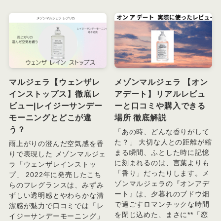
マルジェラ【ウェンザレ
メゾンマルジェラ 【オン
インストップス】徹底レ
アデート】リアルレビュ
ビュー|レイジーサンデー
ーと口コミや購入できる
モーニングとどこが違
場所 徹底解説
う？
「あの時、どんな香りがして
た？」 大切な人との距離が縮
雨上がりの澄んだ空気感を香
まる瞬間、ふとした時に記憶
りで表現した メゾンマルジェ
に刻まれるのは、言葉よりも
ラ「ウェンザレインストッ
「香り」だったりします。メ
プ」 2022年に発売したこち
ゾンマルジェラの『オンアデ
らのフレグランスは、みずみ
ート』は、夕暮れのブドウ畑
ずしい透明感とやわらかな清
で過ごすロマンチックな時間
潔感が魅力で口コミでは「レ
を閉じ込めた、まさに**「恋
イジーサンデーモーニング」