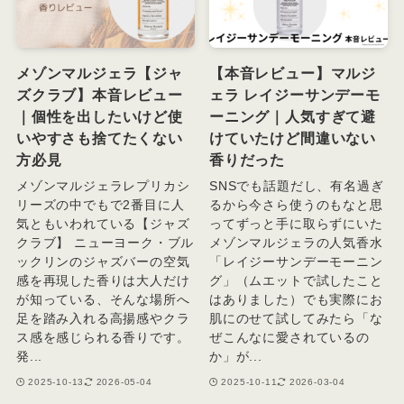
メゾンマルジェラ【ジャ
【本音レビュー】マルジ
ズクラブ】本音レビュー
ェラ レイジーサンデーモ
｜個性を出したいけど使
ーニング｜人気すぎて避
いやすさも捨てたくない
けていたけど間違いない
方必見
香りだった
メゾンマルジェラレプリカシ
SNSでも話題だし、有名過ぎ
リーズの中でもで2番目に人
るから今さら使うのもなと思
気ともいわれている【ジャズ
ってずっと手に取らずにいた
クラブ】 ニューヨーク・ブル
メゾンマルジェラの人気香水
ックリンのジャズバーの空気
「レイジーサンデーモーニン
感を再現した香りは大人だけ
グ」（ムエットで試したこと
が知っている、そんな場所へ
はありました）でも実際にお
足を踏み入れる高揚感やクラ
肌にのせて試してみたら「な
ス感を感じられる香りです。
ぜこんなに愛されているの
発...
か」が...
2025-10-13
2026-05-04
2025-10-11
2026-03-04