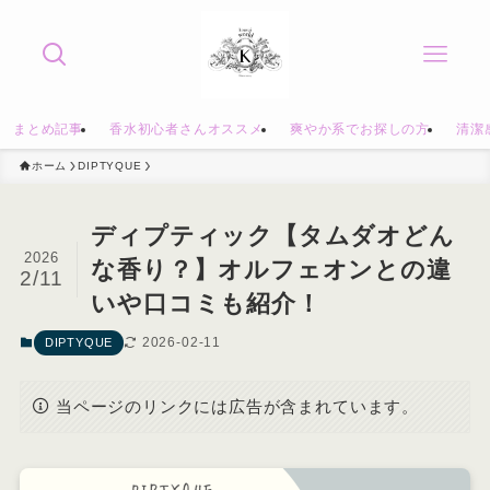
まとめ記事
香水初心者さんオススメ
爽やか系でお探しの方
清潔
ホーム
DIPTYQUE
ディプティック【タムダオどん
2026
な香り？】オルフェオンとの違
2/11
いや口コミも紹介！
2026-02-11
DIPTYQUE
当ページのリンクには広告が含まれています。