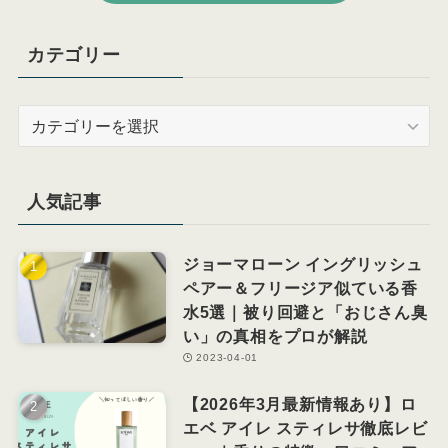
カテゴリー
カ
テ
ゴ
リ
人気記事
ー
ジョーマローン イングリッシュ
ペアー＆フリージア似ている香
水5選｜被り回避と「おじさん臭
い」の真相をプロが解説
2023-04-01
【2026年3月最新情報あり】ロ
エベ アイレ スティレサ徹底レビ