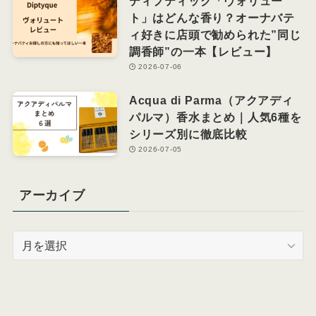
ディプティック「ヴォリュー
ト」はどんな香り？オーナバテ
ィ好きに店頭で勧められた”同じ
調香師”の一本【レビュー】
2026-07-06
Acqua di Parma（アクアディ
パルマ）香水まとめ｜人気6種を
シリーズ別に徹底比較
2026-07-05
アーカイブ
ア
ー
カ
イ
ブ