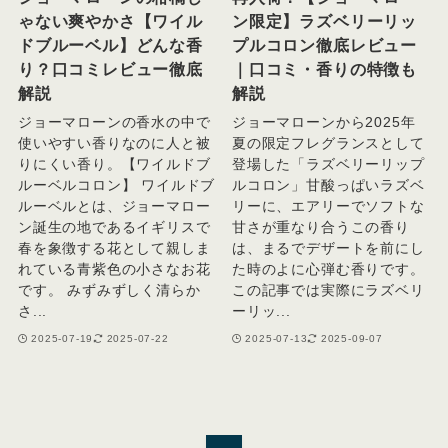
ゃない爽やかさ【ワイル
ン限定】ラズベリーリッ
ドブルーベル】どんな香
プルコロン徹底レビュー
り？口コミレビュー徹底
｜口コミ・香りの特徴も
解説
解説
ジョーマローンの香水の中で
ジョーマローンから2025年
使いやすい香りなのに人と被
夏の限定フレグランスとして
りにくい香り。【ワイルドブ
登場した「ラズベリーリップ
ルーベルコロン】 ワイルドブ
ルコロン」甘酸っぱいラズベ
ルーベルとは、ジョーマロー
リーに、エアリーでソフトな
ン誕生の地であるイギリスで
甘さが重なり合うこの香り
春を象徴する花として親しま
は、まるでデザートを前にし
れている青紫色の小さなお花
た時のよに心弾む香りです。
です。 みずみずしく清らか
この記事では実際にラズベリ
さ...
ーリッ...
2025-07-19
2025-07-22
2025-07-13
2025-09-07