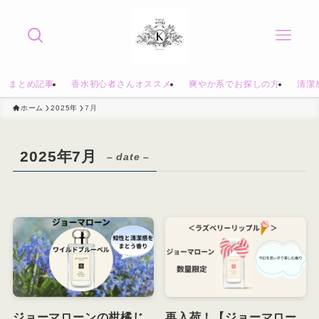
まとめ記事
香水初心者さんオススメ
爽やか系でお探しの方
清潔
ホーム
2025年
7月
2025年7月
– date –
ジョーマローンの柑橘じ
再入荷！【ジョーマロー