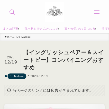
まとめ記事
香水初心者さんオススメ
爽やか系でお探しの方
清潔
ホーム
Jo Malone
【イングリッシュペアー＆スイ
2023
ートピー】コンバイニングおす
12/19
すめ
2023-12-19
Jo Malone
当ページのリンクには広告が含まれています。