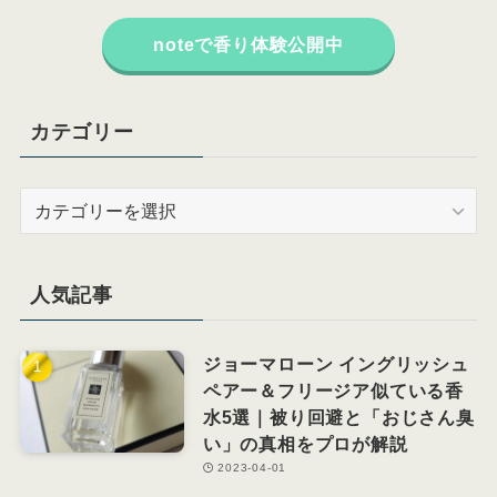
noteで香り体験公開中
カテゴリー
カ
テ
ゴ
リ
人気記事
ー
ジョーマローン イングリッシュ
ペアー＆フリージア似ている香
水5選｜被り回避と「おじさん臭
い」の真相をプロが解説
2023-04-01