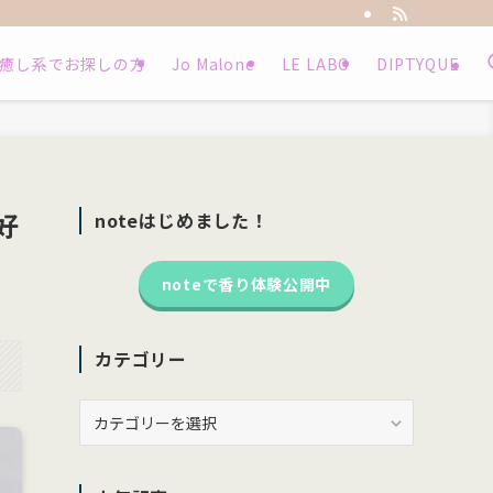
癒し系でお探しの方
Jo Malone
LE LABO
DIPTYQUE
好
noteはじめました！
noteで香り体験公開中
カテゴリー
カ
テ
ゴ
リ