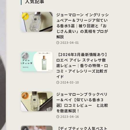
人気記事
ー
ジョーマローン イングリッシ
ュペアー＆フリージア似てい
る香水5選｜被り回避と「お
じさん臭い」の真相をプロが
解説
2023-04-01
【2026年3月最新情報あり】
ロエベ アイレ スティレサ徹
底レビュー｜香りの特徴・口
コミ・アイレシリーズ比較ガ
イド
2024-03-10
ジョーマローンブラックベリ
ー＆ベイ【似ている香水３
選】口コミレビュー と比較
を徹底解説！
2023-04-16
【ディプティック人気ベスト