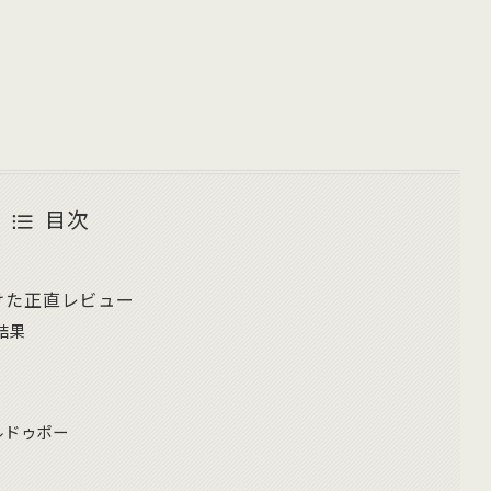
目次
けた正直レビュー
結果
ルドゥポー