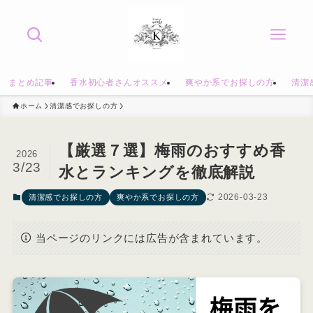
まとめ記事
香水初心者さんオススメ
爽やか系でお探しの方
清潔
ホーム
清潔感でお探しの方
【厳選７選】梅雨のおすすめ香
2026
3/23
水とランキングを徹底解説
2026-03-23
清潔感でお探しの方
爽やか系でお探しの方
当ページのリンクには広告が含まれています。