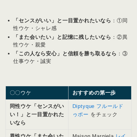
「センスがいい」と一目置かれたいなら
：①同
性ウケ・シャレ感
「また会いたい」と記憶に残したいなら
：②異
性ウケ・親愛
「この人なら安心」と信頼を勝ち取るなら
：③
仕事ウケ・誠実
〇〇ウケ
おすすめの第一歩
同性ウケ「センスがい
Diptyque フルールド
い！」と一目置かれた
ゥポー
をチェック
いなら
異性ウケ「また会いた
Maison Margiela
レイ