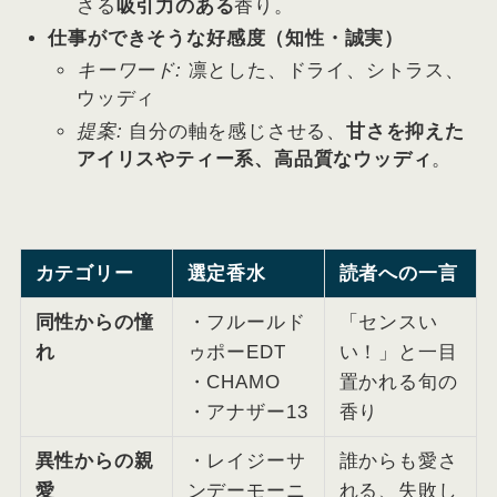
さる
吸引力のある
香り。
仕事ができそうな好感度（知性・誠実）
キーワード:
凛とした、ドライ、シトラス、
ウッディ
提案:
自分の軸を感じさせる、
甘さを抑えた
アイリスやティー系、高品質なウッディ
。
カテゴリー
選定香水
読者への一言
同性からの憧
・フルールド
「センスい
れ
ゥポーEDT
い！」と一目
・CHAMO
置かれる旬の
・アナザー13
香り
異性からの親
・レイジーサ
誰からも愛さ
愛
ンデーモーニ
れる、失敗し