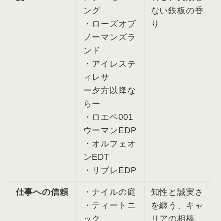
ング
ない鉄板の香
・ローズオブ
り
ノーマンズラ
ンド
・アイレステ
ィレサ
ー夕方以降な
らー
・ロエベ001
ウーマンEDP
・オルフェオ
ンEDT
・リブレEDP
仕事への信頼
・ナイルの庭
知性と誠実さ
・ティートニ
を纏う、キャ
ック
リアの相棒