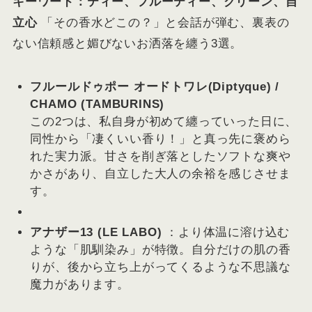
キーワード：ティー、フルーティー、クリーン、自
立心
「その香水どこの？」と会話が弾む、裏表の
ない信頼感と媚びないお洒落を纏う3選。
フルールドゥポー オードトワレ(Diptyque) /
CHAMO (TAMBURINS)
この2つは、私自身が初めて纏っていった日に、
同性から「凄くいい香り！」と真っ先に褒めら
れた実力派。甘さを削ぎ落としたソフトな爽や
かさがあり、自立した大人の余裕を感じさせま
す。
アナザー13 (LE LABO)
：より体温に溶け込む
ような「肌馴染み」が特徴。自分だけの肌の香
りが、後から立ち上がってくるような不思議な
魔力があります。