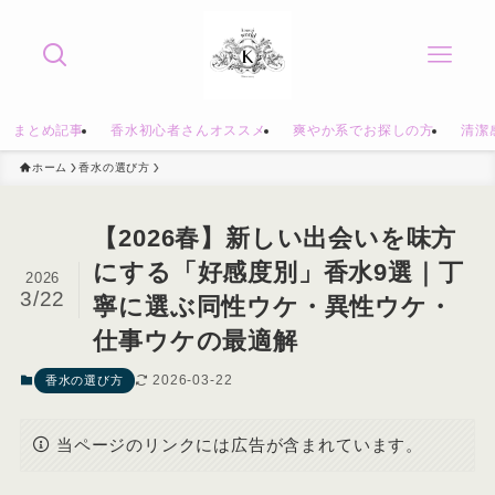
まとめ記事
香水初心者さんオススメ
爽やか系でお探しの方
清潔
ホーム
香水の選び方
【2026春】新しい出会いを味方
にする「好感度別」香水9選｜丁
2026
3/22
寧に選ぶ同性ウケ・異性ウケ・
仕事ウケの最適解
2026-03-22
香水の選び方
当ページのリンクには広告が含まれています。