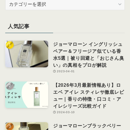
カ
テ
ゴ
リ
人気記事
ー
ジョーマローン イングリッシュ
ペアー＆フリージア似ている香
水5選｜被り回避と「おじさん臭
い」の真相をプロが解説
2023-04-01
【2026年3月最新情報あり】ロ
エベ アイレ スティレサ徹底レビ
ュー｜香りの特徴・口コミ・ア
イレシリーズ比較ガイド
2024-03-10
ジョーマローンブラックベリー