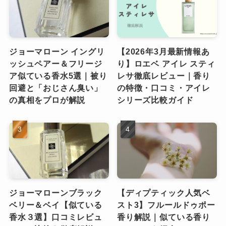
ジョーマローン イングリ
【2026年3月最新情報あ
ッシュペアー＆フリージ
り】ロエベ アイレ スティ
ア似ている香水5選｜被り
レサ徹底レビュー｜香り
回避と「おじさん臭い」
の特徴・口コミ・アイレ
の真相をプロが解説
シリーズ比較ガイド
ジョーマローンブラック
【ディプティック人気ベ
ベリー＆ベイ【似ている
スト3】フルールドゥポー
香水３選】口コミレビュ
香り解説｜似ている香り