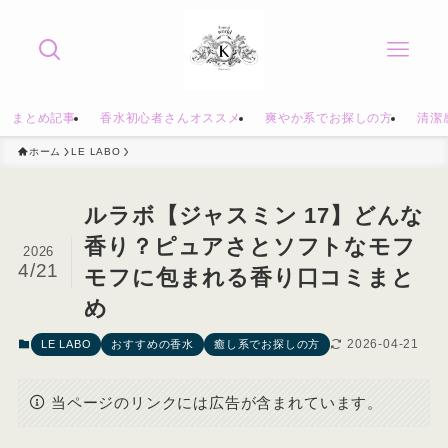
まとめ記事
香水初心者さんオススメ
爽やか系でお探しの方
清潔
ホーム
LE LABO
ルラボ【ジャスミン 17】どんな
香り？ピュアさとソフトなモフ
2026
4/21
モフに包まれる香り口コミまと
め
2026-04-21
LE LABO
おすすめの香水
癒し系でお探しの方
当ページのリンクには広告が含まれています。