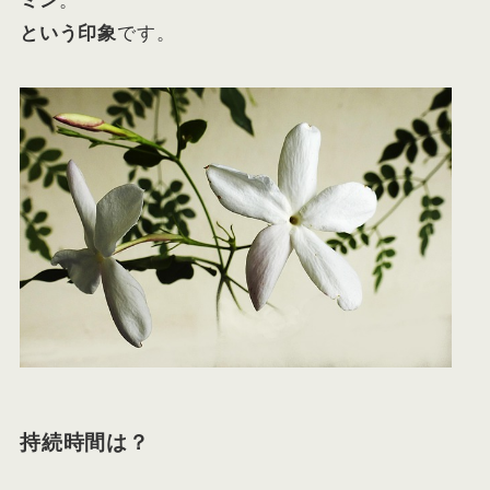
ミン
。
という印象
です。
持続時間は？