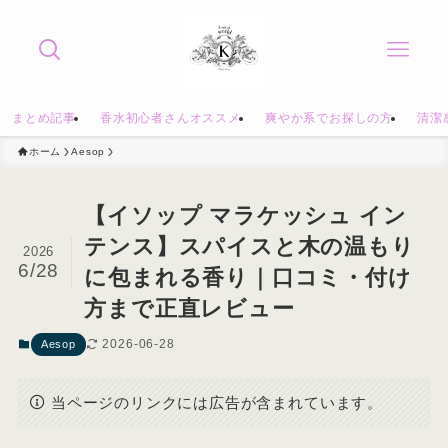
まとめ記事
香水初心者さんオススメ
爽やか系でお探しの方
清潔
ホーム
Aesop
【イソップ マラケッシュ イン
テンス】スパイスと木の温もり
2026
6/28
に包まれる香り｜口コミ・付け
方まで正直レビュー
2026-06-28
Aesop
当ページのリンクには広告が含まれています。