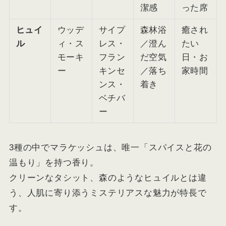
潔感
った席
ヒュイ
ウッデ
サイプ
森林浴
癒され
ル
ィ・ス
レス・
／澄ん
たい
モーキ
フラン
だ空気
日・お
ー
キンセ
／落ち
家時間
ンス・
着き
ベチバ
ー
3種の中でマラケッシュは、唯一「スパイスと花の
温もり」を持つ香り。
クリーンなタシット、森のようなヒュイルとは違
う、人肌に寄り添うミステリアスな魅力が特長で
す。