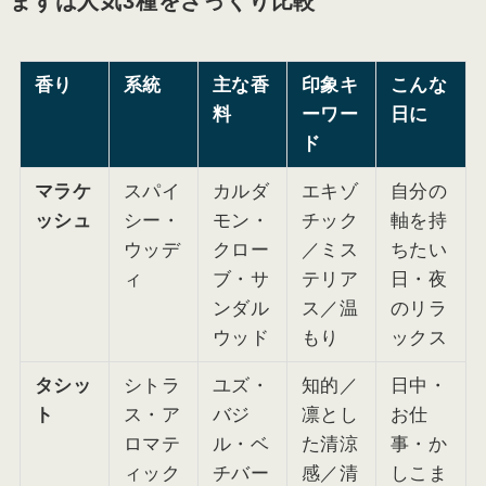
まずは人気3種をざっくり比較
香り
系統
主な香
印象キ
こんな
料
ーワー
日に
ド
マラケ
スパイ
カルダ
エキゾ
自分の
ッシュ
シー・
モン・
チック
軸を持
ウッデ
クロー
／ミス
ちたい
ィ
ブ・サ
テリア
日・夜
ンダル
ス／温
のリラ
ウッド
もり
ックス
タシッ
シトラ
ユズ・
知的／
日中・
ト
ス・ア
バジ
凛とし
お仕
ロマテ
ル・ベ
た清涼
事・か
ィック
チバー
感／清
しこま