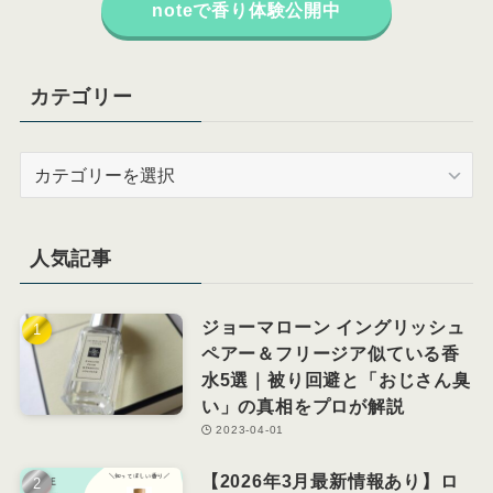
noteで香り体験公開中
カテゴリー
カ
テ
ゴ
リ
人気記事
ー
ジョーマローン イングリッシュ
ペアー＆フリージア似ている香
水5選｜被り回避と「おじさん臭
い」の真相をプロが解説
2023-04-01
【2026年3月最新情報あり】ロ