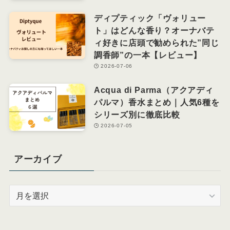
ディプティック「ヴォリュー
ト」はどんな香り？オーナバテ
ィ好きに店頭で勧められた”同じ
調香師”の一本【レビュー】
2026-07-06
Acqua di Parma（アクアディ
パルマ）香水まとめ｜人気6種を
シリーズ別に徹底比較
2026-07-05
アーカイブ
ア
ー
カ
イ