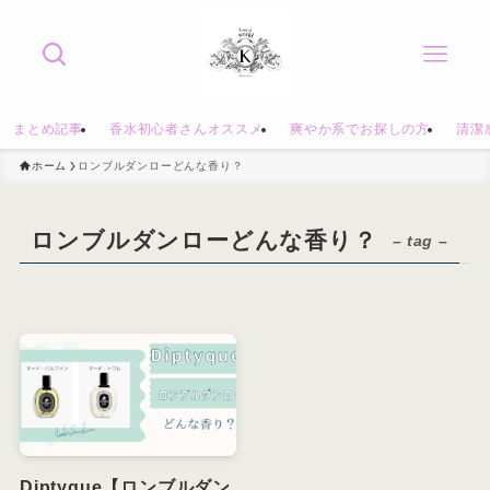
まとめ記事
香水初心者さんオススメ
爽やか系でお探しの方
清潔
ホーム
ロンブルダンローどんな香り？
ロンブルダンローどんな香り？
– tag –
Diptyque【ロンブルダン