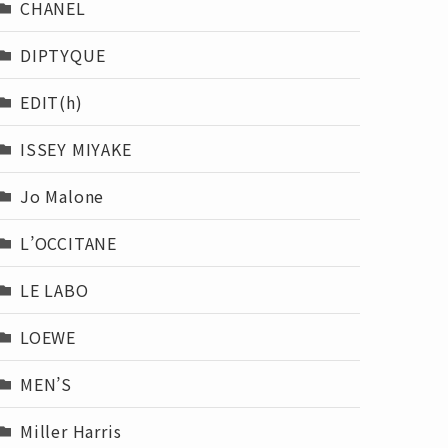
CHANEL
DIPTYQUE
EDIT(h)
ISSEY MIYAKE
Jo Malone
L’OCCITANE
LE LABO
LOEWE
MEN’S
Miller Harris