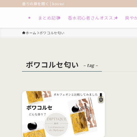
香りの扉を開く | kousui
まとめ記事
香水初心者さんオススメ
爽や
ホーム
ボワコルセ匂い
ボワコルセ匂い
– tag –