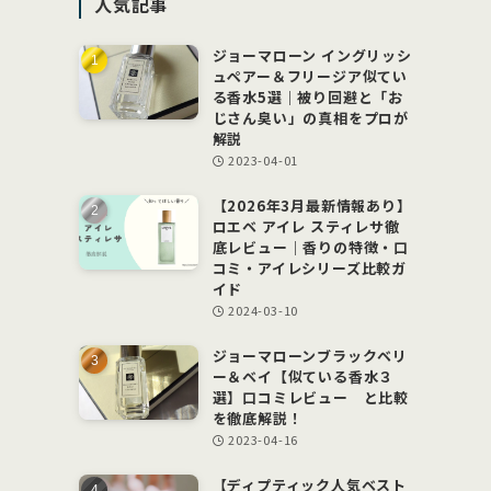
人気記事
ー
ジョーマローン イングリッシ
ュペアー＆フリージア似てい
る香水5選｜被り回避と「お
じさん臭い」の真相をプロが
解説
2023-04-01
【2026年3月最新情報あり】
ロエベ アイレ スティレサ徹
底レビュー｜香りの特徴・口
コミ・アイレシリーズ比較ガ
イド
2024-03-10
ジョーマローンブラックベリ
ー＆ベイ【似ている香水３
選】口コミレビュー と比較
を徹底解説！
2023-04-16
【ディプティック人気ベスト