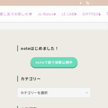
癒し系でお探しの方
Jo Malone
LE LABO
DIPTYQUE
noteはじめました！
noteで香り体験公開中
カテゴリー
カ
テ
ゴ
リ