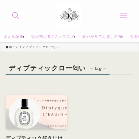
まとめ記事
香水初心者さんオススメ
爽やか系でお探しの方
清潔
ホーム
ディプティックロー匂い
ディプティックロー匂い
– tag –
ディプティック好きには