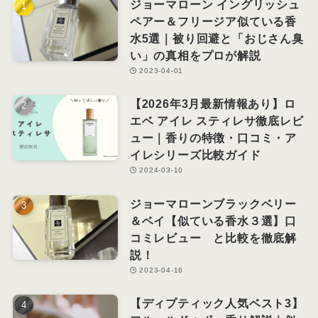
ジョーマローン イングリッシュ
ペアー＆フリージア似ている香
水5選｜被り回避と「おじさん臭
い」の真相をプロが解説
2023-04-01
【2026年3月最新情報あり】ロ
エベ アイレ スティレサ徹底レビ
ュー｜香りの特徴・口コミ・ア
イレシリーズ比較ガイド
2024-03-10
ジョーマローンブラックベリー
＆ベイ【似ている香水３選】口
コミレビュー と比較を徹底解
説！
2023-04-16
【ディプティック人気ベスト3】