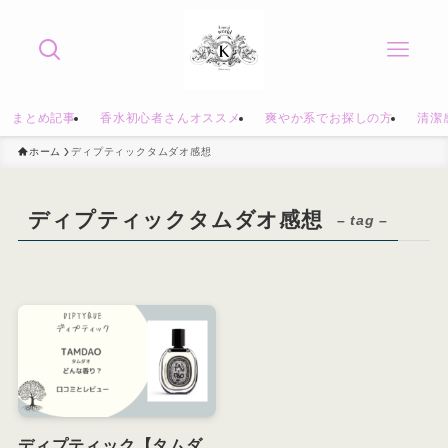
まとめ記事
香水初心者さんオススメ
爽やか系でお探しの方
清潔
ホーム
ディプティックタムダオ感想
ディプティックタムダオ感想
– tag –
ディプティック【タムダ