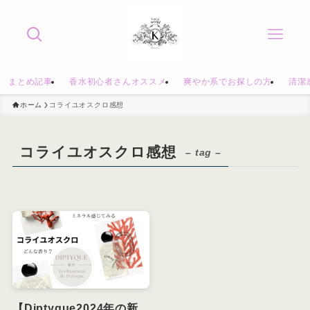
まとめ記事
香水初心者さんオススメ
爽やか系でお探しの方
清潔
ホーム
コライユオスクロ感想
コライユオスクロ感想
– tag –
【Diptyque2024年の新