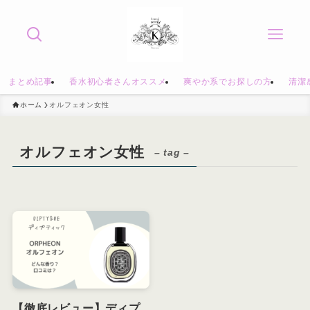
まとめ記事
香水初心者さんオススメ
爽やか系でお探しの方
清潔
ホーム
オルフェオン女性
オルフェオン女性
– tag –
【徹底レビュー】ディプ