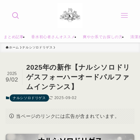
まとめ記事
香水初心者さんオススメ
爽やか系でお探しの方
清潔
ホーム
ナルシソロドリゲス
2025年の新作【ナルシソロドリ
2025
ゲスフォーハーオードパルファ
9/02
ムインテンス】
2025-09-02
ナルシソロドリゲス
当ページのリンクには広告が含まれています。